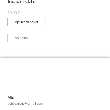
Tench court kaki Iris
30,00
€
Ajouter au panier
Voir plus
Mail
aetjbyanais@gmail.com