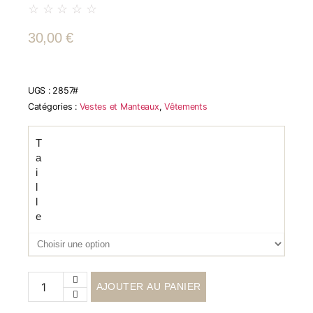
☆
☆
☆
☆
☆
30,00
€
UGS :
2857#
Catégories :
Vestes et Manteaux
,
Vêtements
T
a
i
l
l
e
AJOUTER AU PANIER