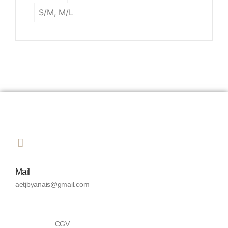
S/M, M/L
Mail
aetjbyanais@gmail.com
CGV