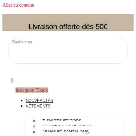
Aller au contenu
Livraison offerte dès 50€
0
Instagram
Tiktok
NOUVEAUTÉS
VÊTEMENTS
T-SHIRTS ET TOPS
CHEMISES ET BLOUSES
JEANS ET PANTALONS