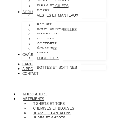
JUPES ET SHORTS
PULLS ET GILETS
ROBES
BIJOUX & ACCESSOIRES
VESTES ET MANTEAUX
BAGUES
BOUCLES D’OREILLES
BRACELETS
COLLIERS
COFFRETS
ÉCHARPES
GANTS
CHAUSSURES
POCHETTES
CARTE CADEAU
BOTTES ET BOTTINES
À PROPOS
CONTACT
NOUVEAUTÉS
VÊTEMENTS
T-SHIRTS ET TOPS
CHEMISES ET BLOUSES
JEANS ET PANTALONS
JUPES ET SHORTS