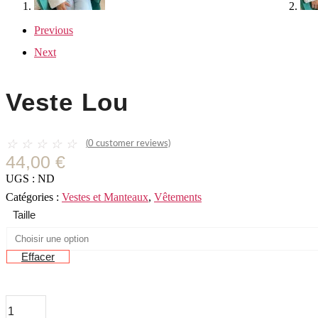
Previous
Next
Veste Lou
☆
☆
☆
☆
☆
(
0
customer reviews)
44,00
€
UGS :
ND
Catégories :
Vestes et Manteaux
,
Vêtements
Taille
Effacer
quantité
de