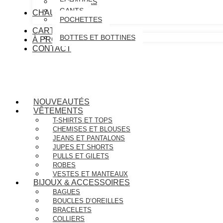
ÉCHARPES
GANTS
CHAUSSURES
POCHETTES
CARTE CADEAU
BOTTES ET BOTTINES
À PROPOS
CONTACT
NOUVEAUTÉS
VÊTEMENTS
T-SHIRTS ET TOPS
CHEMISES ET BLOUSES
JEANS ET PANTALONS
JUPES ET SHORTS
PULLS ET GILETS
ROBES
VESTES ET MANTEAUX
BIJOUX & ACCESSOIRES
BAGUES
BOUCLES D’OREILLES
BRACELETS
COLLIERS