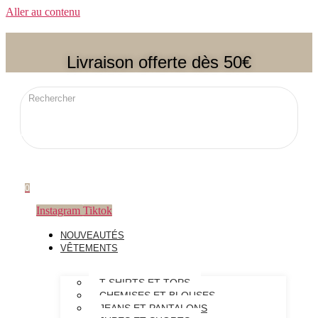
Aller au contenu
Livraison offerte dès 50€
0
Instagram
Tiktok
NOUVEAUTÉS
VÊTEMENTS
T-SHIRTS ET TOPS
CHEMISES ET BLOUSES
JEANS ET PANTALONS