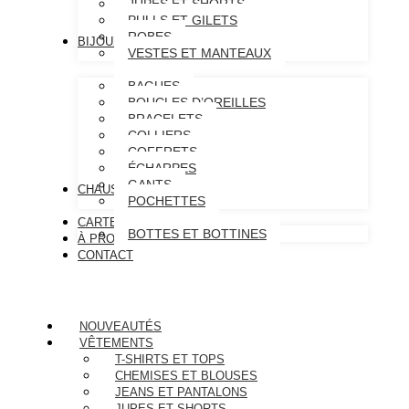
JUPES ET SHORTS
PULLS ET GILETS
ROBES
BIJOUX & ACCESSOIRES
VESTES ET MANTEAUX
BAGUES
BOUCLES D’OREILLES
BRACELETS
COLLIERS
COFFRETS
ÉCHARPES
GANTS
CHAUSSURES
POCHETTES
CARTE CADEAU
BOTTES ET BOTTINES
À PROPOS
CONTACT
NOUVEAUTÉS
VÊTEMENTS
T-SHIRTS ET TOPS
CHEMISES ET BLOUSES
JEANS ET PANTALONS
JUPES ET SHORTS