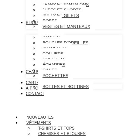
JEANS ET PANTALONS
JUPES ET SHORTS
PULLS ET GILETS
ROBES
BIJOUX & ACCESSOIRES
VESTES ET MANTEAUX
BAGUES
BOUCLES D’OREILLES
BRACELETS
COLLIERS
COFFRETS
ÉCHARPES
GANTS
CHAUSSURES
POCHETTES
CARTE CADEAU
BOTTES ET BOTTINES
À PROPOS
CONTACT
NOUVEAUTÉS
VÊTEMENTS
T-SHIRTS ET TOPS
CHEMISES ET BLOUSES