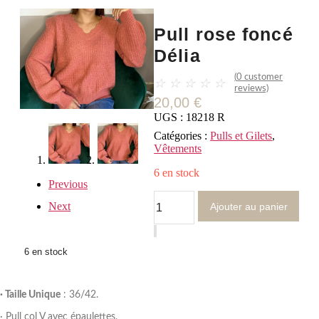
Pull rose foncé
Délia
(
0
customer
☆
☆
☆
☆
☆
reviews)
20,00
€
UGS :
18218 R
Catégories :
Pulls et Gilets
,
Vêtements
6 en stock
Previous
quantité
Next
Ajouter au panier
de
Pull
rose
foncé
6 en stock
Délia
· Taille Unique
: 36/42.
· Pull col V avec épaulettes.