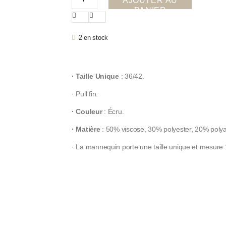
AJOUTER AU
PANIER
2 en stock
· Taille Unique
: 36/42.
· Pull fin.
· Couleur
: Écru.
· Matière
: 50% viscose, 30% polyester, 20% poly
· La mannequin porte une taille unique et mesure 1