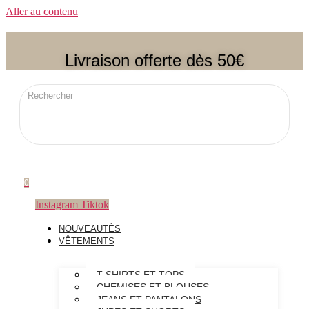
Aller au contenu
Livraison offerte dès 50€
0
Instagram
Tiktok
NOUVEAUTÉS
VÊTEMENTS
T-SHIRTS ET TOPS
CHEMISES ET BLOUSES
JEANS ET PANTALONS