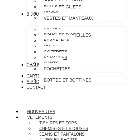
JUPES ET SHORTS
PULLS ET GILETS
ROBES
BIJOUX & ACCESSOIRES
VESTES ET MANTEAUX
BAGUES
BOUCLES D’OREILLES
BRACELETS
COLLIERS
COFFRETS
ÉCHARPES
GANTS
CHAUSSURES
POCHETTES
CARTE CADEAU
BOTTES ET BOTTINES
À PROPOS
CONTACT
NOUVEAUTÉS
VÊTEMENTS
T-SHIRTS ET TOPS
CHEMISES ET BLOUSES
JEANS ET PANTALONS
JUPES ET SHORTS