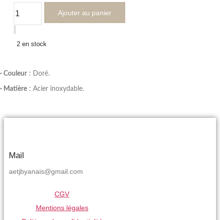
quantité
Ajouter au panier
de
Collier
Naya
doré
2 en stock
· Couleur
: Doré.
· Matière
: Acier inoxydable.
Mail
aetjbyanais@gmail.com
CGV
Mentions légales