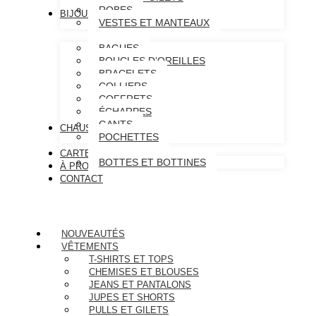
ROBES
BIJOUX & ACCESSOIRES
VESTES ET MANTEAUX
BAGUES
BOUCLES D’OREILLES
BRACELETS
COLLIERS
COFFRETS
ÉCHARPES
GANTS
CHAUSSURES
POCHETTES
CARTE CADEAU
BOTTES ET BOTTINES
À PROPOS
CONTACT
NOUVEAUTÉS
VÊTEMENTS
T-SHIRTS ET TOPS
CHEMISES ET BLOUSES
JEANS ET PANTALONS
JUPES ET SHORTS
PULLS ET GILETS