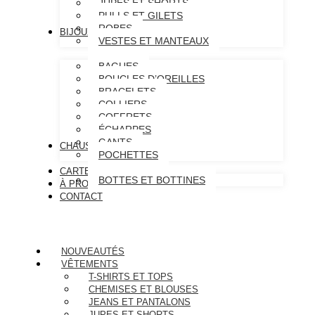
JUPES ET SHORTS
PULLS ET GILETS
ROBES
BIJOUX & ACCESSOIRES
VESTES ET MANTEAUX
BAGUES
BOUCLES D’OREILLES
BRACELETS
COLLIERS
COFFRETS
ÉCHARPES
GANTS
CHAUSSURES
POCHETTES
CARTE CADEAU
BOTTES ET BOTTINES
À PROPOS
CONTACT
NOUVEAUTÉS
VÊTEMENTS
T-SHIRTS ET TOPS
CHEMISES ET BLOUSES
JEANS ET PANTALONS
JUPES ET SHORTS