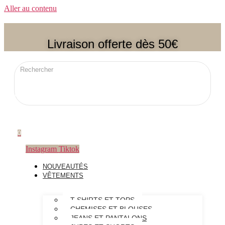
Aller au contenu
Livraison offerte dès 50€
0
Instagram
Tiktok
NOUVEAUTÉS
VÊTEMENTS
T-SHIRTS ET TOPS
CHEMISES ET BLOUSES
JEANS ET PANTALONS