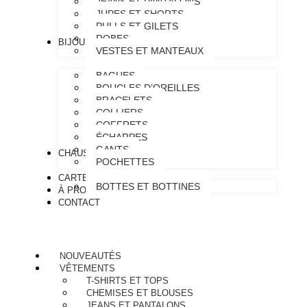
JEANS ET PANTALONS
JUPES ET SHORTS
PULLS ET GILETS
ROBES
BIJOUX & ACCESSOIRES
VESTES ET MANTEAUX
BAGUES
BOUCLES D’OREILLES
BRACELETS
COLLIERS
COFFRETS
ÉCHARPES
GANTS
CHAUSSURES
POCHETTES
CARTE CADEAU
BOTTES ET BOTTINES
À PROPOS
CONTACT
NOUVEAUTÉS
VÊTEMENTS
T-SHIRTS ET TOPS
CHEMISES ET BLOUSES
JEANS ET PANTALONS